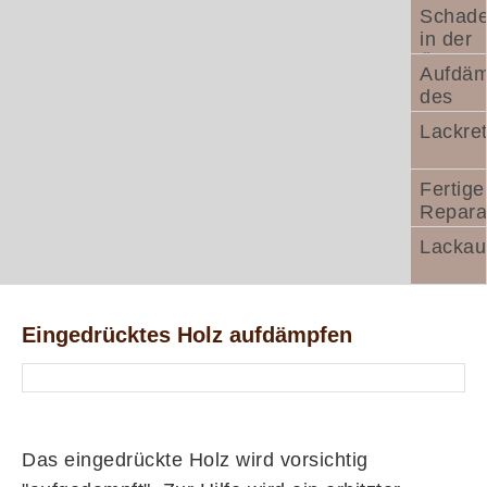
Schad
in der
Übersi
Aufdäm
des
einged
Lackre
Holzes
Fertige
Repara
Lackau
Eingedrücktes Holz aufdämpfen
Das eingedrückte Holz wird vorsichtig