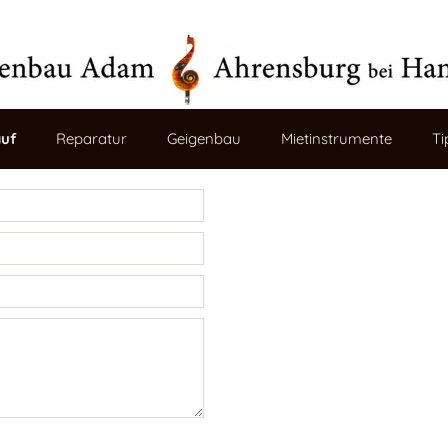
uf
Reparatur
Geigenbau
Mietinstrumente
Ti